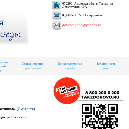
676290, Амурская обл., г. Тында, ул.
Депутатская, 10А
8 (41656) 52-101 - приёмная
goronotynda@yandex.ru
онно-
Сектор охраны
Психологическая
Безопасность
ский
прав детства
служба
детей
т
аботников»
(
Смотреть
)
ящих работников