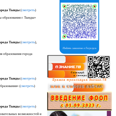
города Тынды
(
смотреть
)
 образования г. Тынды»
города Тынды
(
смотреть
),
я образования города
города Тынды
(
смотреть
)
бразования» (
смотреть
)
города Тынды
(
смотреть
)
овательных возможностей и