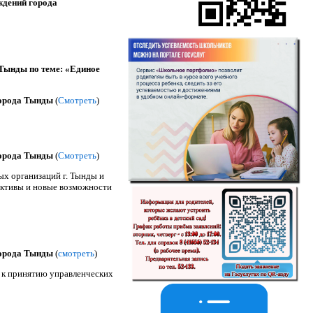
ждений города
 Тынды по теме: «Единое
города Тынды
(
Смотреть
)
города Тынды
(
Смотреть
)
х организаций г. Тынды и
ективы и новые возможности
города Тынды
(
смотреть
)
 к принятию управленческих