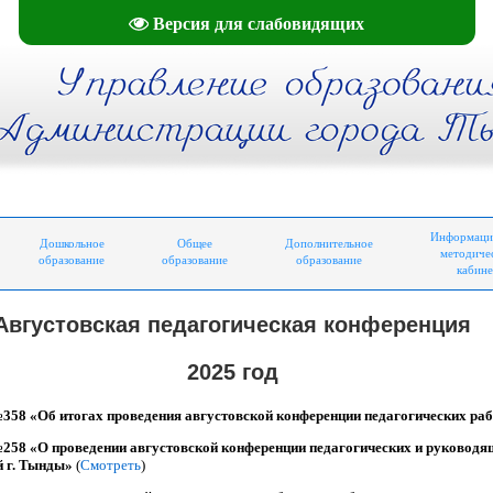
Версия для слабовидящих
Информаци
Дошкольное
Общее
Дополнительное
методиче
образование
образование
образование
кабине
Августовская педагогическая конференция
2025 год
 №358 «Об итогах проведения августовской конференции педагогических р
 №258 «О проведении августовской конференции педагогических и руковод
й г. Тынды»
(
Смотреть
)