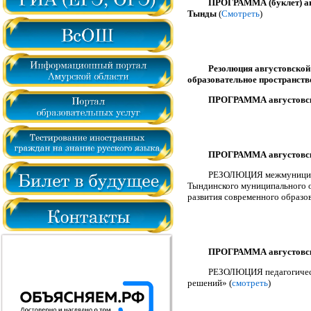
ПРОГРАММА (буклет) авг
Тынды
(
Смотреть
)
Резолюция августовской
образовательное пространств
ПРОГРАММА августовски
ПРОГРАММА августовски
РЕЗОЛЮЦИЯ межмуниципаль
Тындинского муниципального о
развития современного образов
ПРОГРАММА августовски
РЕЗОЛЮЦИЯ педагогическо
решений» (
смотреть
)