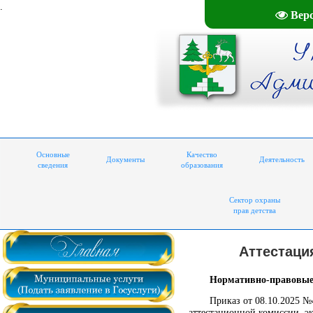
.
Вер
Основные
Качество
Документы
Деятельность
сведения
образования
Сектор охраны
прав детства
Аттестаци
Нормативно-правовые
Приказ от 08.10.2025 №
аттестационной комиссии, э